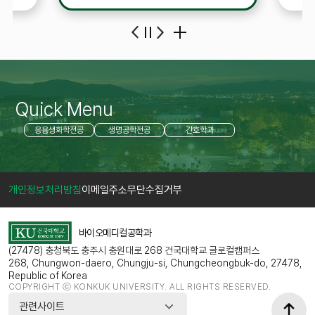
인해 아르바이트를 병행하면서 강의를 수
업에
학생,
강하는 학생들을 위한 지원 2. 장학명: 이
관심과 
명숙 교수 장학금 3. 선발인원: 과학기술
학(
대학 1명 4. 장학금액: 2,500,000원 5.
요 - 접수기간: 2026년 6월 30일(화)
선발기준 가. 2025. 9월 1일 이후 아르
~ 7월 
 이상
바이트 재직 여부 -증빙제출서류: 아
의약
르바이트 재직증명서, 아르바이트 경력증
(팀당 1~2인)
Quick Menu
명서, 아르바이트 확인서 등
을 이
응용생화학전공
생명공학전공
간호학과
아르바이트 기간(근무시간포함)
법: 
 신
경력을 확인할 수 있는 모든 증명
nikom
한국한
개인정보처리방침
이메일주소무단수집거부
바이오메디컬공학과
(27478) 충청북도 충주시 충원대로 268 건국대학교 글로컬캠퍼스
268, Chungwon-daero, Chungju-si, Chungcheongbuk-do, 27478,
Republic of Korea
COPYRIGHT ⓒ KONKUK UNIVERSITY. ALL RIGHTS RESERVED.
관련사이트
학교법인