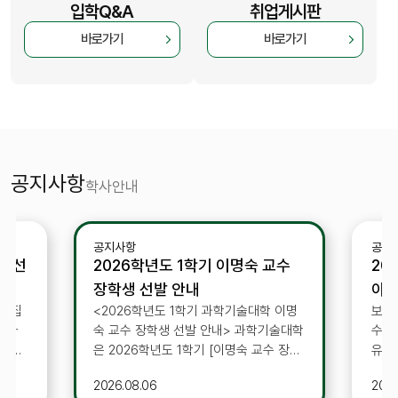
입학Q&A
취업게시판
바로가기
바로가기
공지사항
학사안내
공지사항
공지
생 선
2026학년도 1학기 이명숙 교수
20
장학생 선발 안내
아이
 모집
<2026학년도 1학기 과학기술대학 이명
보건
 바
숙 교수 장학생 선발 안내> 과학기술대학
수한
은 2026학년도 1학기 [이명숙 교수 장학
유한 
생]을 다음과 같이 선발하고자 하오니 많
년 
2026.08.06
2026
학금을
은 지원 부탁드립니다. 1. 목적: 생활고로
전」을 